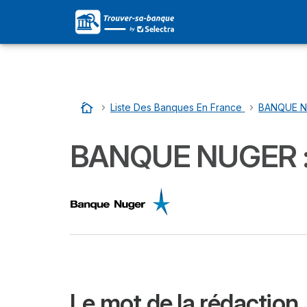
Accueil
…
Liste Des Banques En France
…
BANQUE NUG
BANQUE NUGER : so
Le mot de la rédaction