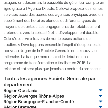
usagers ont désormais la possibilité de gérer leur compte en
ligne grâce à l'Agence Directe. Celle-ci propose les mêmes
services accordés auprès des agences physiques avec en
supplément des horaires étendus et différents types de
moyens de contact. Les engagements de l'établissement
s'étendent vers la solidarité et le développement durable.
Cela s'observe à travers de nombreuses actions de
soutien. « Développons ensemble l'esprit d'équipe » est le
nouveau slogan de la Société Générale en ce nouveau
millénaire. La banque marque ainsi le début de son
programme de transformation à finaliser en 2015. La
relation client sera plus que jamais au centre du processus.
Toutes les agences Société Générale par
département
Région Occitanie
Trouver mon agence bancaire en Occitanie
Région Auvergne Rhône-Alpes
Trouver mon agence bancaire en Auvergne
Région Bourgogne-Franche-Comté
Rhône-Alpes
Trouver mon agence bancaire en Bourgogne-
Région Bretagne
Département
Infos