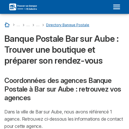
Accueil
…
Liste Des Banques En France
…
BANQUE POSTALE : Son Adresse Dans Votre Ville et Avis
…
Directory Departments - Banque Postale
…
Directory Banque Postale
Banque Postale Bar sur Aube :
Trouver une boutique et
préparer son rendez-vous
Coordonnées des agences Banque
Postale à Bar sur Aube : retrouvez vos
agences
Dans la ville de Bar sur Aube, nous avons référencé 1
agence. Retrouvez ci-dessous les informations de contact
pour cette agence.