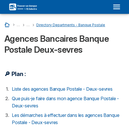
Accueil
…
Liste Des Banques En France
…
BANQUE POSTALE : Son Adresse Dans Votre Ville et Avis
…
Directory Departments - Banque Postale
Agences Bancaires Banque
Postale Deux-sevres
🔎 Plan :
Liste des agences Banque Postale - Deux-sevres
Que puis-je faire dans mon agence Banque Postale -
Deux-sevres
Les démarches à effectuer dans les agences Banque
Postale - Deux-sevres