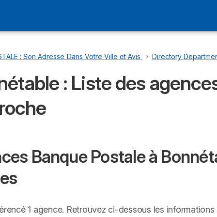
LE : Son Adresse Dans Votre Ville et Avis
…
Directory Departmen
étable : Liste des agences
proche
es Banque Postale à Bonnétab
res
férencé 1 agence. Retrouvez ci-dessous les informations