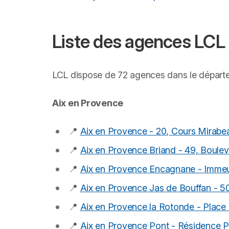
Liste des agences LCL
LCL dispose de 72 agences dans le dépar
Aix en Provence
📍
Aix en Provence - 20, Cours Mirabe
📍
Aix en Provence Briand - 49, Boulev
📍
Aix en Provence Encagnane - Immeu
📍
Aix en Provence Jas de Bouffan - 5
📍
Aix en Provence la Rotonde - Place
📍
Aix en Provence Pont - Résidence Pon