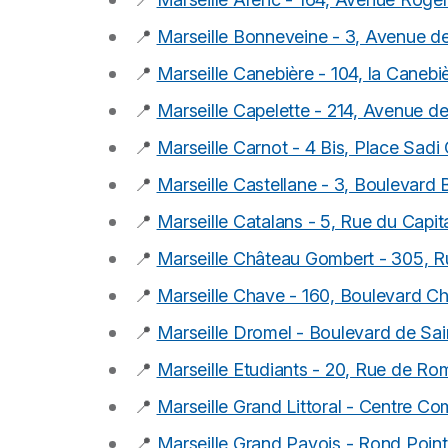
📍
Marseille Bonneveine - 3, Avenue 
📍
Marseille Canebière - 104, la Canebi
📍
Marseille Capelette - 214, Avenue de
📍
Marseille Carnot - 4 Bis, Place Sadi
📍
Marseille Castellane - 3, Boulevard B
📍
Marseille Catalans - 5, Rue du Cap
📍
Marseille Château Gombert - 305, Ru
📍
Marseille Chave - 160, Boulevard C
📍
Marseille Dromel - Boulevard de Sai
📍
Marseille Etudiants - 20, Rue de Ro
📍
Marseille Grand Littoral - Centre Co
📍
Marseille Grand Pavois - Rond Poin