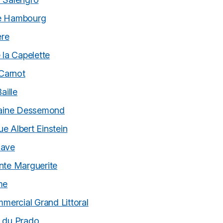
de Hambourg
ère
 la Capelette
 Carnot
aille
itaine Dessemond
e Albert Einstein
have
nte Marguerite
me
mmercial Grand Littoral
t du Prado