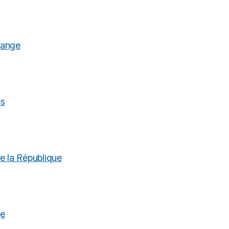
range
ès
e la République
ge