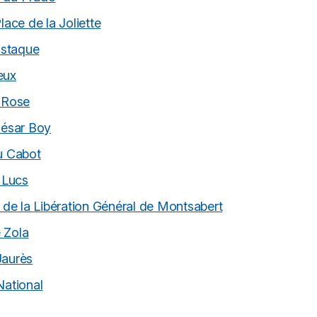
lace de la Joliette
'Estaque
ieux
a Rose
César Boy
du Cabot
3 Lucs
d de la Libération Général de Montsabert
 Zola
Jaurès
National