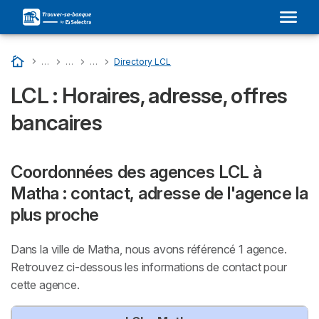
Accueil
…
Liste Des Banques En France
…
LCL : Son Adresse Dans Votre Ville et Avis
…
Directory Departments - LCL
…
Directory LCL
LCL : Horaires, adresse, offres
bancaires
Coordonnées des agences LCL à
Matha : contact, adresse de l'agence la
plus proche
Dans la ville de Matha, nous avons référencé 1 agence.
Retrouvez ci-dessous les informations de contact pour
cette agence.