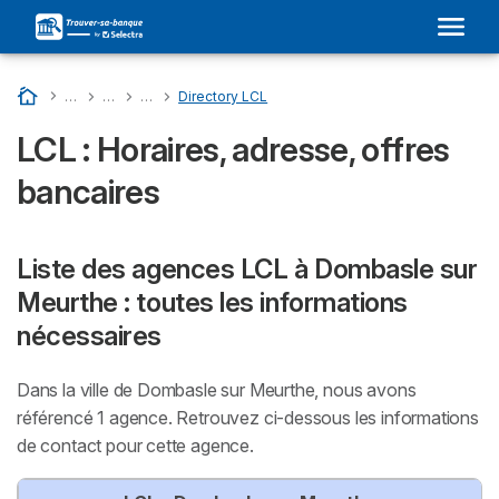
Accueil
…
Liste Des Banques En France
…
LCL : Son Adresse Dans Votre Ville et Avis
…
Directory Departments - LCL
…
Directory LCL
LCL : Horaires, adresse, offres
bancaires
Liste des agences LCL à Dombasle sur
Meurthe : toutes les informations
nécessaires
Dans la ville de Dombasle sur Meurthe, nous avons
référencé 1 agence. Retrouvez ci-dessous les informations
de contact pour cette agence.