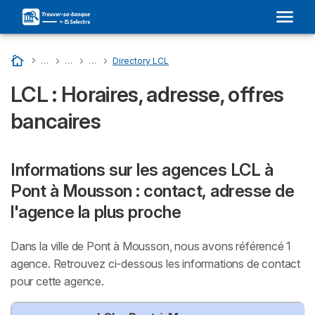
Accueil
…
Liste Des Banques En France
…
LCL : Son Adresse Dans Votre Ville et Avis
…
Directory Departments - LCL
…
Directory LCL
LCL : Horaires, adresse, offres
bancaires
Informations sur les agences LCL à
Pont à Mousson : contact, adresse de
l'agence la plus proche
Dans la ville de Pont à Mousson, nous avons référencé 1
agence. Retrouvez ci-dessous les informations de contact
pour cette agence.