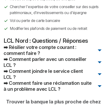
Chercher l'expertise de votre conseiller sur des sujets
patrimoniaux, d'investissements ou d'épargne
Vol ou perte de carte bancaire
Modifier les plafonds de paiement ou de retrait
LCL Nord : Questions / Réponses
➡️ Résilier votre compte courant :
comment faire ?
➡️ Comment parler avec un conseiller
Pour fermer votre compte LCL, vous avez deux options :
LCL ?
➡️ Comment joindre le service client
Demander la clôture de votre compte via votre nouvelle
Connectez-vous sur votre espace client ou sur votre
LCL ?
banque, qui s'occupera de toutes les démarches grâce
application mobile, vous trouverez un bouton "Prendre
➡️ Comment faire une réclamation suite
au dispositif de la mobilité bancaire
Rendez-vous", il vous restera à choisir un créneau et un
Pour obtenir des informations sur vos contrats ou sur les
à un problème avec LCL ?
motif de rendez-vous et le tour est joué.
offres, , contactez votre conseiller sur sa ligne téléphonique
Adressez à votre banque LCL les éléments suivants :
directe (présent dans votre espace client). En cas
Pour faire une réclamation, vous disposez de différentes
Trouver la banque la plus proche de chez
un courrier écrit daté et signé demandant la
d'absence de votre conseiller, des conseillers bancaires
options :