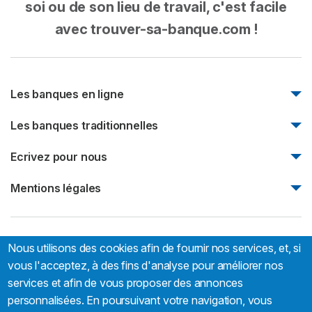
fermeture du compte
soi ou de son lieu de travail, c'est facile
sont également à votre disposition au
09 69 36 30 30
les moyens de paiement associés au compte
Auprès de votre conseiller
avec trouver-sa-banque.com !
(service vocal 7j/7 et 24h/24).
(carte, chéquier)
Auprès du Service Relations Clientèle par téléphone au
le nouveau RIB pour le virement du solde de
(+33) 09 69 36 30 30 (ervice vocal 7j/7 et 24h/24)
votre compte LCL
Par courrier à l'adresse suivante :
Les banques en ligne
Monabanq
LCL - Service relations clientèle BC 302.02
Les banques traditionnelles
94811 Villejuif
Boursorama Banque
Natixis
Ecrivez pour nous
Fortuneo
Il est important dans le courrier manuscrit de
Société Générale
Bforbank
Ecrivez pour nous
mentionner tous les éléments présents dans
ce
Mentions légales
Société marseillaise de crédit
formulaire
ou de le remplir en ligne directement.
Mentions légales
Nous utilisons des cookies afin de fournir nos services, et, si
Trouver-sa-banque.com:
66 rue Sébastien Mercier, 75015
Paris, France
vous l'acceptez, à des fins d'analyse pour améliorer nos
services et afin de vous proposer des annonces
personnalisées. En poursuivant votre navigation, vous