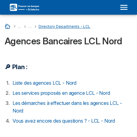
Accueil
…
Liste Des Banques En France
…
LCL : Son Adresse Dans Votre Ville et Avis
…
Directory Departments - LCL
Agences Bancaires LCL Nord
🔎 Plan :
Liste des agences LCL - Nord
Les services proposés en agence LCL - Nord
Les démarches à effectuer dans les agences LCL -
Nord
Vous avez encore des questions ? - LCL - Nord