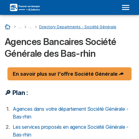
Accueil
…
Liste Des Banques En France
…
SOCIÉTÉ GÉNÉRALE : Son Adresse Dans Votre Ville et Avis
…
Directory Departments - Société Générale
Agences Bancaires Société
Générale des Bas-rhin
En savoir plus sur l'offre Société Générale
🔎 Plan :
Agences dans votre département Société Générale -
Bas-rhin
Les services proposés en agence Société Générale -
Bas-rhin