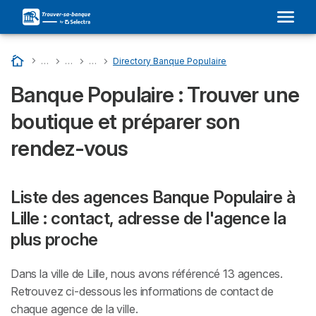
Accueil
…
Liste Des Banques En France
…
BANQUE POPULAIRE : Son Adresse Dans Votre Ville et Avi
…
Directory Departments - Banque Populaire
…
Directory Banque Populaire
Banque Populaire : Trouver une
boutique et préparer son
rendez-vous
Liste des agences Banque Populaire à
Lille : contact, adresse de l'agence la
plus proche
Dans la ville de Lille, nous avons référencé 13 agences.
Retrouvez ci-dessous les informations de contact de
chaque agence de la ville.