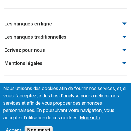
Les banques en ligne
Monabanq
Les banques traditionnelles
Boursorama Banque
Natixis
Ecrivez pour nous
Fortuneo
Société Générale
Bforbank
Ecrivez pour nous
Mentions légales
Société marseillaise de crédit
Mentions légales
Nous utilisons des cookies afin de fournir nos services, et, si
Trouver-sa-banque.com:
66 rue Sébastien Mercier, 75015
Paris, France
vous l'acceptez, à des fins d'analyse pour améliorer nos
services et afin de vous proposer des annonces
personnalisées. En poursuivant votre navigation, vous
acceptez l'utilisation de ces cookies.
More info
Accept
Non merci
© 2026 - Tous droits réservés