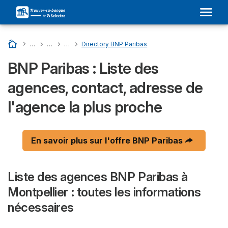
Accueil
…
Liste Des Banques En France
…
BNP PARIBAS : Son Adresse Dans Votre Ville et Avis
…
Directory Departments - BNP Paribas
…
Directory BNP Paribas
BNP Paribas : Liste des
agences, contact, adresse de
l'agence la plus proche
En savoir plus sur l'offre BNP Paribas
Liste des agences BNP Paribas à
Montpellier : toutes les informations
nécessaires