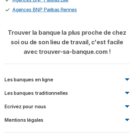
Agences BNP Paribas Rennes
Trouver la banque la plus proche de chez
soi ou de son lieu de travail, c'est facile
avec trouver-sa-banque.com !
Les banques en ligne
Monabanq
Les banques traditionnelles
Boursorama Banque
Natixis
Ecrivez pour nous
Fortuneo
Société Générale
Bforbank
Ecrivez pour nous
Mentions légales
Société marseillaise de crédit
Mentions légales