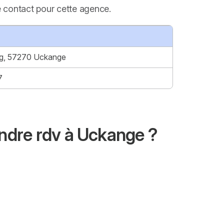
e contact pour cette agence.
ng, 57270 Uckange
7
ndre rdv à Uckange ?