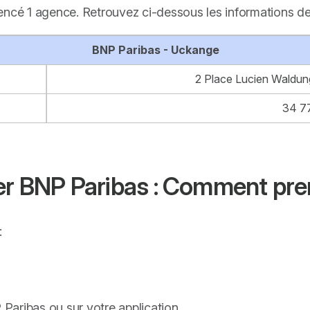
encé 1 agence. Retrouvez ci-dessous les informations d
BNP Paribas - Uckange
2 Place Lucien Waldu
34 7
ler BNP Paribas : Comment pre
:
Paribas ou sur votre application