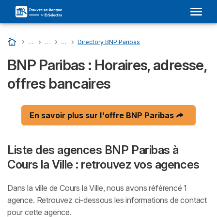
Accueil
…
Liste Des Banques En France
…
BNP PARIBAS : Son Adresse Dans Votre Ville et Avis
…
Directory Departments - BNP Paribas
…
Directory BNP Paribas
BNP Paribas : Horaires, adresse,
offres bancaires
En savoir plus sur l'offre BNP Paribas
Liste des agences BNP Paribas à
Cours la Ville : retrouvez vos agences
Dans la ville de Cours la Ville, nous avons référencé 1
agence. Retrouvez ci-dessous les informations de contact
pour cette agence.