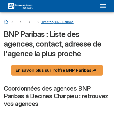
Accueil
…
Liste Des Banques En France
…
BNP PARIBAS : Son Adresse Dans Votre Ville et Avis
…
Directory Departments - BNP Paribas
…
Directory BNP Paribas
BNP Paribas : Liste des
agences, contact, adresse de
l'agence la plus proche
En savoir plus sur l'offre BNP Paribas
Coordonnées des agences BNP
Paribas à Decines Charpieu : retrouvez
vos agences