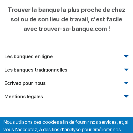
Trouver la banque la plus proche de chez
soi ou de son lieu de travail, c'est facile
avec trouver-sa-banque.com !
Les banques en ligne
Monabanq
Les banques traditionnelles
Boursorama Banque
Natixis
Ecrivez pour nous
Fortuneo
Société Générale
Bforbank
Ecrivez pour nous
Mentions légales
Société marseillaise de crédit
Mentions légales
Nous utilisons des cookies afin de fournir nos services, et, si
Trouver-sa-banque.com:
66 rue Sébastien Mercier, 75015
Paris, France
vous l'acceptez, à des fins d'analyse pour améliorer nos