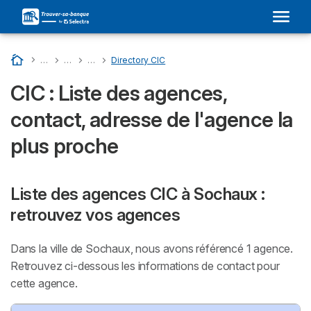
Accueil
…
Liste Des Banques En France
…
CIC : Son Adresse Dans Votre Ville et Avis
…
Directory Departments - CIC
…
Directory CIC
CIC : Liste des agences,
contact, adresse de l'agence la
plus proche
Liste des agences CIC à Sochaux :
retrouvez vos agences
Dans la ville de Sochaux, nous avons référencé 1 agence.
Retrouvez ci-dessous les informations de contact pour
cette agence.