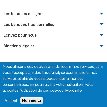
Les banques en ligne
Monabanq
Les banques traditionnelles
Boursorama Banque
Natixis
Ecrivez pour nous
Fortuneo
Société Générale
Bforbank
Ecrivez pour nous
Mentions légales
Société marseillaise de crédit
Mentions légales
Nous utilisons des cookies afin de fournir nos services, et, si
Trouver-sa-banque.com:
66 rue Sébastien Mercier, 75015
Paris, France
vous l'acceptez, à des fins d'analyse pour améliorer nos
services et afin de vous proposer des annonces
personnalisées. En poursuivant votre navigation, vous
acceptez l'utilisation de ces cookies.
More info
Accept
Non merci
© 2026 - Tous droits réservés