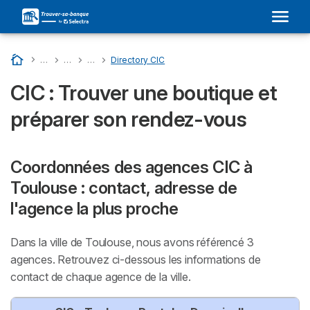
Accueil
…
Liste Des Banques En France
…
CIC : Son Adresse Dans Votre Ville et Avis
…
Directory Departments - CIC
…
Directory CIC
CIC : Trouver une boutique et
préparer son rendez-vous
Coordonnées des agences CIC à
Toulouse : contact, adresse de
l'agence la plus proche
Dans la ville de Toulouse, nous avons référencé 3
agences. Retrouvez ci-dessous les informations de
contact de chaque agence de la ville.