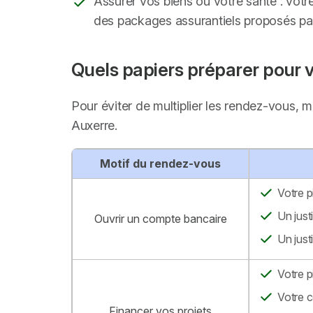
Assurer vos biens ou votre santé : votr
des packages assurantiels proposés par 
Quels papiers préparer pour 
Pour éviter de multiplier les rendez-vous, 
Auxerre.
Motif du rendez-vous
Votre p
Un just
Ouvrir un compte bancaire
Un just
Votre p
Votre c
Financer vos projets