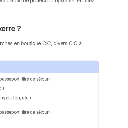
ont besoin de protection optimale. Profitez
erre ?
marches en boutique CIC, divers CIC à
passeport, titre de séjour)
c.)
imposition, etc.)
passeport, titre de séjour)