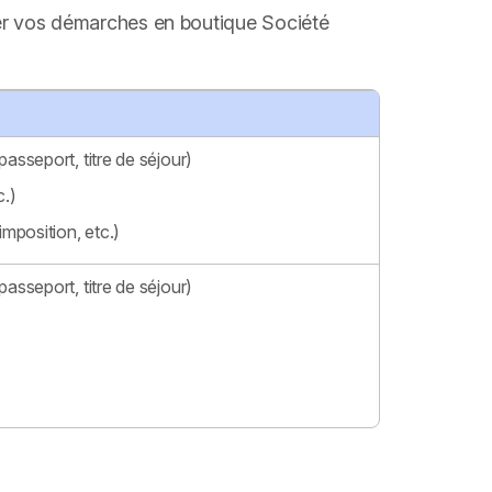
ctuer vos démarches en boutique Société
passeport, titre de séjour)
c.)
imposition, etc.)
passeport, titre de séjour)