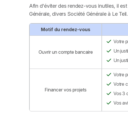
Afin d'éviter des rendez-vous inutiles, il e
Générale, divers Société Générale à Le Teil.
Motif du rendez-vous
Votre p
Un just
Ouvrir un compte bancaire
Un just
Votre p
Votre c
Financer vos projets
Vos 3 d
Vos avi