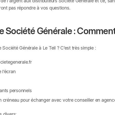
irer de l'argent aux distributeurs Société Générale et ce, s
ont pas répondre à vos questions.
 Société Générale : Comment p
ociété Générale à Le Teil ? C’est très simple :
ocietegenerale.fr
e l’écran
iants personnels
un créneau pour échanger avec votre conseiller en agen
 divers: