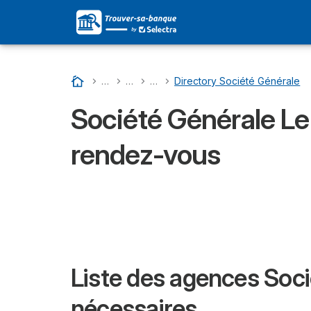
Accueil
…
Liste Des Banques En France
…
SOCIÉTÉ GÉNÉRALE : Son Adresse Dans 
…
Directory Departments - Société
…
Directory Société Générale
Société Générale Le 
rendez-vous
Liste des agences Socié
nécessaires