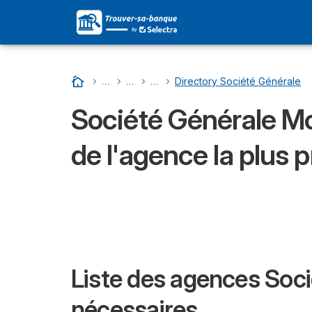
Accueil
…
Liste Des Banques En France
…
SOCIÉTÉ GÉNÉRALE : Son Adresse Dans 
…
Directory Departments - Société
…
Directory Société Générale
Société Générale Mon
de l'agence la plus 
Liste des agences Socié
nécessaires