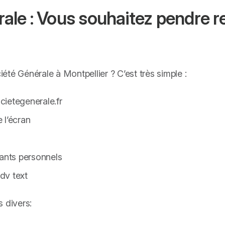
ale : Vous souhaitez pendre 
té Générale à Montpellier ? C’est très simple :
ocietegenerale.fr
e l’écran
iants personnels
rdv text
 divers: