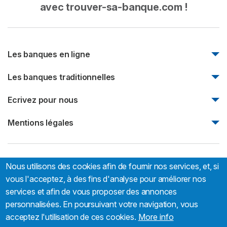
avec trouver-sa-banque.com !
Les banques en ligne
Monabanq
Les banques traditionnelles
Boursorama Banque
Natixis
Ecrivez pour nous
Fortuneo
Société Générale
Bforbank
Ecrivez pour nous
Mentions légales
Société marseillaise de crédit
Mentions légales
Nous utilisons des cookies afin de fournir nos services, et, si
Trouver-sa-banque.com:
66 rue Sébastien Mercier, 75015
Paris, France
vous l'acceptez, à des fins d'analyse pour améliorer nos
services et afin de vous proposer des annonces
personnalisées. En poursuivant votre navigation, vous
acceptez l'utilisation de ces cookies.
More info