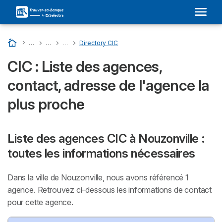
Accueil
…
Liste Des Banques En France
…
CIC : Son Adresse Dans Votre Ville et Avis
…
Directory Departments - CIC
…
Directory CIC
CIC : Liste des agences,
contact, adresse de l'agence la
plus proche
Liste des agences CIC à Nouzonville :
toutes les informations nécessaires
Dans la ville de Nouzonville, nous avons référencé 1
agence. Retrouvez ci-dessous les informations de contact
pour cette agence.