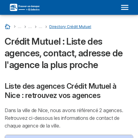
Accueil
…
Liste Des Banques En France
…
CRÉDIT MUTUEL : Son Adresse Dans Votre Ville et Avis
…
Directory Departments - Crédit Mutuel
…
Directory Crédit Mutuel
Crédit Mutuel : Liste des
agences, contact, adresse de
l'agence la plus proche
Liste des agences Crédit Mutuel à
Nice : retrouvez vos agences
Dans la ville de Nice, nous avons référencé 2 agences.
Retrouvez ci-dessous les informations de contact de
chaque agence de la ville.