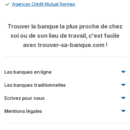
Agences Crédit Mutuel Rennes
Trouver la banque la plus proche de chez
soi ou de son lieu de travail, c'est facile
avec trouver-sa-banque.com !
Les banques en ligne
Monabanq
Les banques traditionnelles
Boursorama Banque
Natixis
Ecrivez pour nous
Fortuneo
Société Générale
Bforbank
Ecrivez pour nous
Mentions légales
Société marseillaise de crédit
Mentions légales