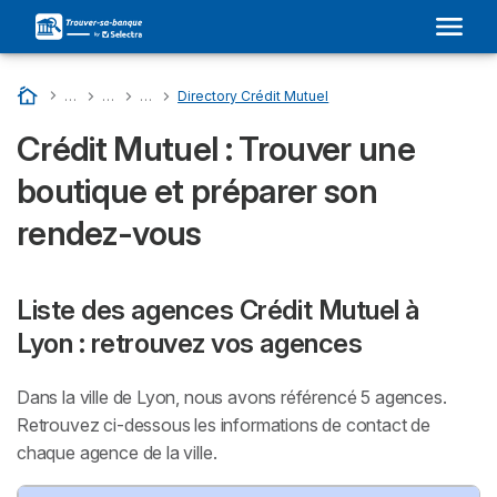
Accueil
…
Liste Des Banques En France
…
CRÉDIT MUTUEL : Son Adresse Dans Votre Ville et Avis
…
Directory Departments - Crédit Mutuel
…
Directory Crédit Mutuel
Crédit Mutuel : Trouver une
boutique et préparer son
rendez-vous
Liste des agences Crédit Mutuel à
Lyon : retrouvez vos agences
Dans la ville de Lyon, nous avons référencé 5 agences.
Retrouvez ci-dessous les informations de contact de
chaque agence de la ville.