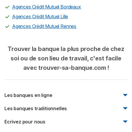
Agences Crédit Mutuel Bordeaux
Agences Crédit Mutuel Lille
Agences Crédit Mutuel Rennes
Trouver la banque la plus proche de chez
soi ou de son lieu de travail, c'est facile
avec trouver-sa-banque.com !
Les banques en ligne
Monabanq
Les banques traditionnelles
Boursorama Banque
Natixis
Ecrivez pour nous
Fortuneo
Société Générale
Bforbank